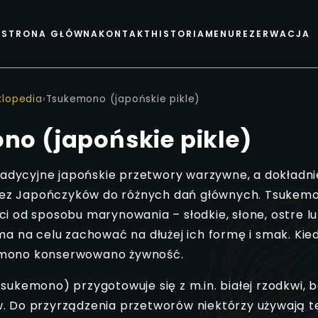
STRONA GŁÓWNA
KONTAKT
HISTORIA
MENU
REZERWACJA
klopedia
›
Tsukemono (japońskie pikle)
o (japońskie pikle)
radycyjne japońskie przetwory warzywne, a dokładnie
ez Japończyków do różnych dań głównych. Tsukemo
ci od sposobu marynowania – słodkie, słone, ostre l
 ma na celu zachować na dłużej ich formę i smak. Kied
emono konserwowano żywność.
tsukemono) przygotowuje się z m.in. białej rzodkwi, 
. Do przyrządzenia przetworów niektórzy używają też