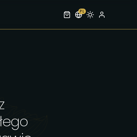
PL
z
łego