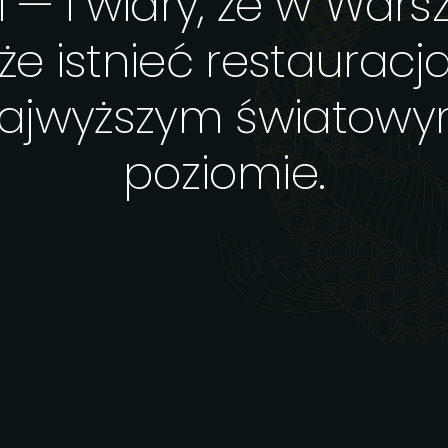
i — i wiary, że w Wars
e istnieć restauracj
ajwyższym światow
poziomie.