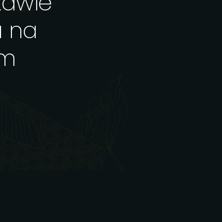
zawie
a na
ym