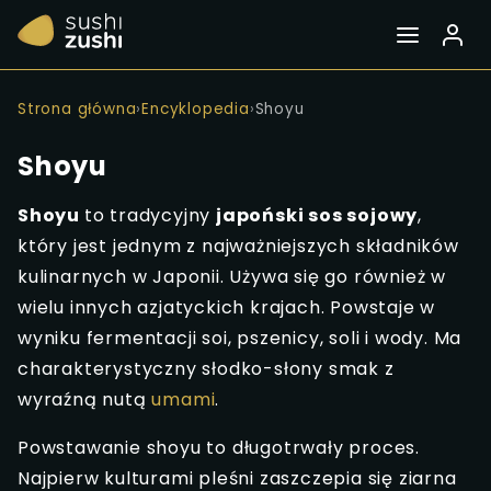
Strona główna
›
Encyklopedia
›
Shoyu
Shoyu
Shoyu
to tradycyjny
japoński sos sojowy
,
który jest jednym z najważniejszych składników
kulinarnych w Japonii. Używa się go również w
wielu innych azjatyckich krajach. Powstaje w
wyniku fermentacji soi, pszenicy, soli i wody. Ma
charakterystyczny słodko-słony smak z
wyraźną nutą
umami
.
Powstawanie shoyu to długotrwały proces.
Najpierw kulturami pleśni zaszczepia się ziarna