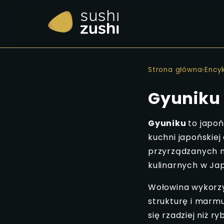
Strona główna
›
Ency
Gyuniku
Gyuniku
to japoń
kuchni japońskiej
przyrządzanych na
kulinarnych w Jap
Wołowina wykorzy
strukturę i marm
się rzadziej niż 