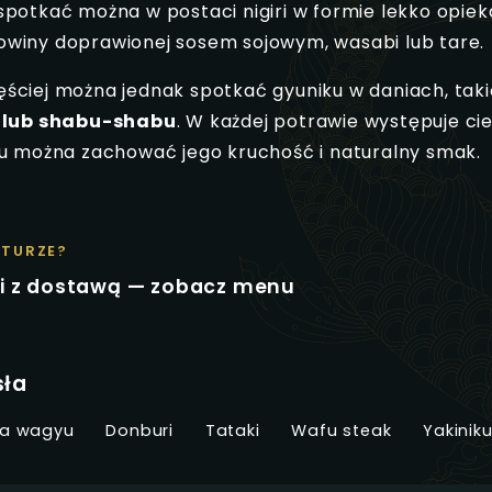
potkać można w postaci nigiri w formie lekko opiek
winy doprawionej sosem sojowym, wasabi lub tare.
ściej można jednak spotkać gyuniku w daniach, taki
 lub shabu-shabu
. W każdej potrawie występuje ci
mu można zachować jego kruchość i naturalny smak.
KTURZE?
 z dostawą — zobacz menu
sła
a wagyu
Donburi
Tataki
Wafu steak
Yakinik