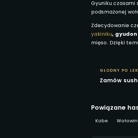
Gyuniku czasami s
podsmażonej woło
Zdecydowanie czę
yakiniku
, gyudon
mięso. Dzięki te
GŁODNY PO LE
Zamów sushi
Powiązane ha
Kobe
Wołowin