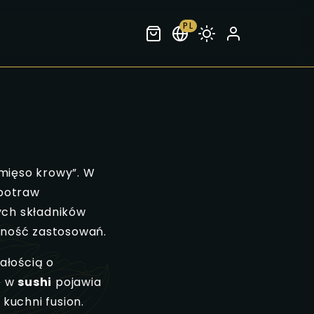
PL
„mięso krowy”. W
 potraw
ych składników
odność zastosowań.
ałością o
e w
sushi
pojawia
 kuchni fusion.