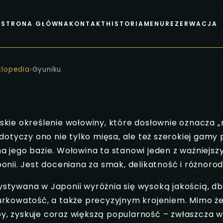
STRONA GŁÓWNA
KONTAKT
HISTORIA
MENU
REZERWACJA
klopedia
›
Gyuniku
skie określenie wołowiny, które dosłownie oznacza 
 dotyczy ono nie tylko mięsa, ale też szerokiej gamy
 jego bazie. Wołowina ta stanowi jeden z ważniejsz
onii. Jest doceniana za smak, delikatność i różnor
stywana w Japonii wyróżnia się wysoką jakością, db
urkowatość, a także precyzyjnym krojeniem. Mimo ż
ryby, zyskuje coraz większą popularność – zwłaszcza w