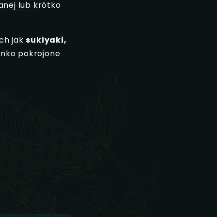
anej lub krótko
ch jak
sukiyaki,
enko pokrojone
u