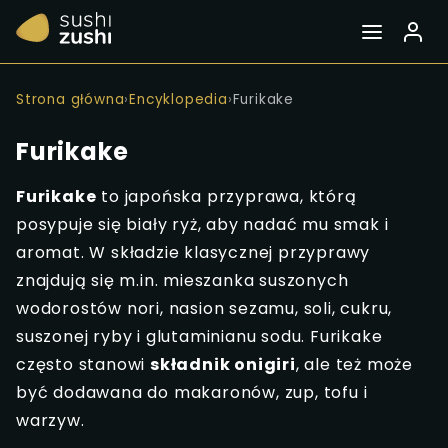
Strona główna
›
Encyklopedia
›
Furikake
Furikake
Furikake
to japońska przyprawa, którą
posypuje się biały ryż, aby nadać mu smak i
aromat. W składzie klasycznej przyprawy
znajdują się m.in. mieszanka suszonych
wodorostów nori, nasion sezamu, soli, cukru,
suszonej ryby i glutaminianu sodu. Furikake
często stanowi
składnik onigiri
, ale też może
być dodawana do makaronów, zup, tofu i
warzyw.